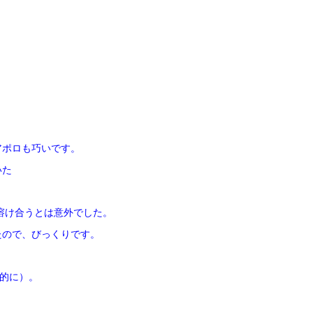
アポロも巧いです。
いた
溶け合うとは意外でした。
たので、びっくりです。
人的に）。