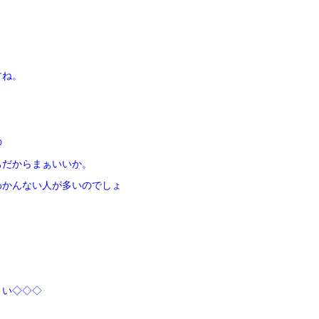
すね。
の
ちだからまぁいいか。
わかんない人が多いのでしょ
さい◇◇◇