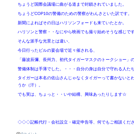
ちょうど国際会議場に曲がる道まで封鎖されていました。
ちょうどCOP10の警備のための警察がわんさといた訳です。
新聞によればその日はハリソンフォードも来ていたとか。
ハリソンと警察・・なにやら映画でも撮り始めそうな感じで
そんな派手な光景とは違い、
今日行ったビルの宴会場で近々催される、
「藤波辰彌、長州力、初代タイガーマスクのトークショー」
警備体制は手薄でした。・・・自分の身は自分で守れる人た
タイガーは本名の佐山さんじゃなくタイガーって書かないと
うか（汗）。
でも実は、ちょっと・・いや結構、興味あったりします☆
◇◇◇記帳代行・会社設立・確定申告等、何でもご相談くだ