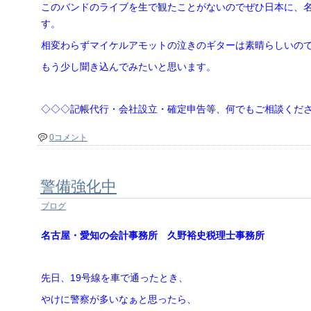
このバンドのライブを生で観たことがないのでぜひ日本に、
す。
相変わらずマイケルアモットの泣きのギターは素晴らしいの
もう少し聞き込んでみたいと思います。
◇◇◇記帳代行・会社設立・確定申告等、何でもご相談くだ
0コメント
警備強化中
ブログ
名古屋・愛知の会計事務所 久野裕史税理士事務所
先日、19号線を車で通ったとき、
やけに警察が多いなぁと思ったら、