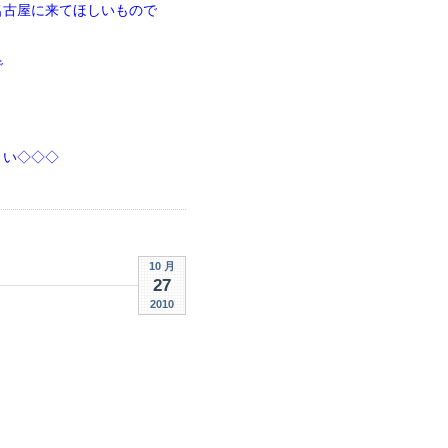
名古屋に来てほしいもので
で
さい◇◇◇
10 月
27
2010