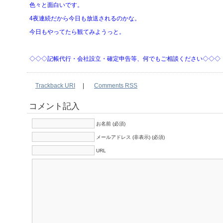
色々と面白いです。
4夜連続だから今日も放送されるのかな。
今日もやってたら観てみようっと。
◇◇◇記帳代行・会社設立・確定申告等、何でもご相談ください◇◇◇
Trackback URI
|
Comments RSS
コメント記入
お名前 (必須)
メールアドレス (非表示) (必須)
URL