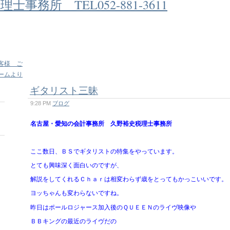
客様 ご
ームより
ギタリスト三昧
9:28 PM
ブログ
名古屋・愛知の会計事務所 久野裕史税理士事務所
ここ数日、ＢＳでギタリストの特集をやっています。
とても興味深く面白いのですが、
解説をしてくれるＣｈａｒは相変わらず歳をとってもかっこいいです。
ヨッちゃんも変わらないですね。
昨日はポールロジャース加入後のＱＵＥＥＮのライヴ映像や
ＢＢキングの最近のライヴだの